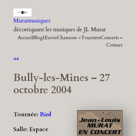
Aller
au
Muratmusiques
contenu
décortiquant les musiques de JL Murat
Accueil
Blog
Œuvre
Chansons
Tournées
Concerts
Contact
<<
Bully-les-Mines – 27
octobre 2004
Tournée:
Bird
Salle: Espace