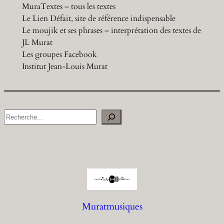
MuraTextes – tous les textes
Le Lien Défait, site de référence indispensable
Le moujik et ses phrases – interprétation des textes de
JL Murat
Les groupes Facebook
Institut Jean-Louis Murat
S
e
a
r
c
h
Muratmusiques