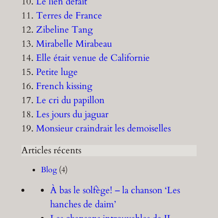
10.
Le lien défait
11.
Terres de France
12.
Zibeline Tang
13.
Mirabelle Mirabeau
14.
Elle était venue de Californie
15.
Petite luge
16.
French kissing
17.
Le cri du papillon
18.
Les jours du jaguar
19.
Monsieur craindrait les demoiselles
Articles récents
Blog
(4)
À bas le solfège! – la chanson ‘Les
hanches de daim’