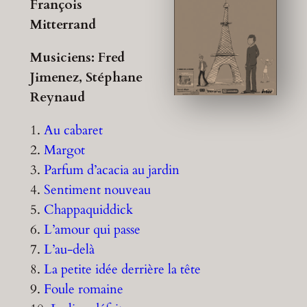
François
Mitterrand
Musiciens: Fred
Jimenez, Stéphane
Reynaud
1.
Au cabaret
2.
Margot
3.
Parfum d’acacia au jardin
4.
Sentiment nouveau
5.
Chappaquiddick
6.
L’amour qui passe
7.
L’au-delà
8.
La petite idée derrière la tête
9.
Foule romaine