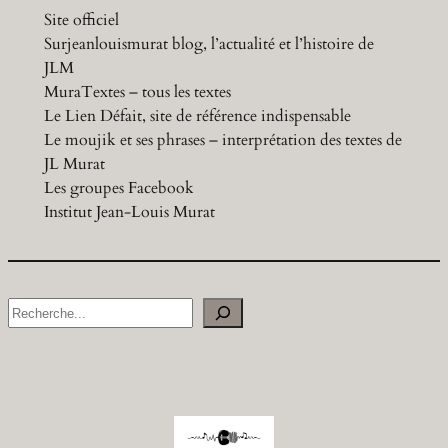
Site officiel
Surjeanlouismurat blog, l’actualité et l’histoire de
JLM
MuraTextes – tous les textes
Le Lien Défait, site de référence indispensable
Le moujik et ses phrases – interprétation des textes de
JL Murat
Les groupes Facebook
Institut Jean-Louis Murat
S
e
a
r
c