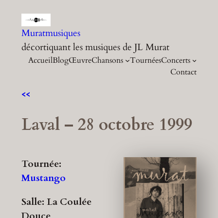
Aller
au
Muratmusiques
contenu
décortiquant les musiques de JL Murat
Accueil
Blog
Œuvre
Chansons
Tournées
Concerts
Contact
<<
Laval – 28 octobre 1999
Tournée:
Mustango
Salle: La Coulée
Douce