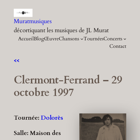
Aller
au
Muratmusiques
contenu
décortiquant les musiques de JL Murat
Accueil
Blog
Œuvre
Chansons
Tournées
Concerts
Contact
<<
Clermont-Ferrand – 29
octobre 1997
Tournée:
Dolorès
Salle: Maison des