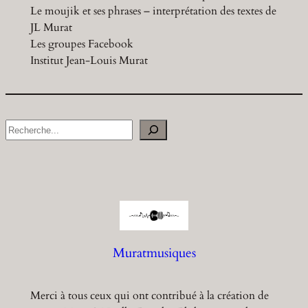
Le moujik et ses phrases – interprétation des textes de
JL Murat
Les groupes Facebook
Institut Jean-Louis Murat
S
e
a
r
c
h
Muratmusiques
Merci à tous ceux qui ont contribué à la création de