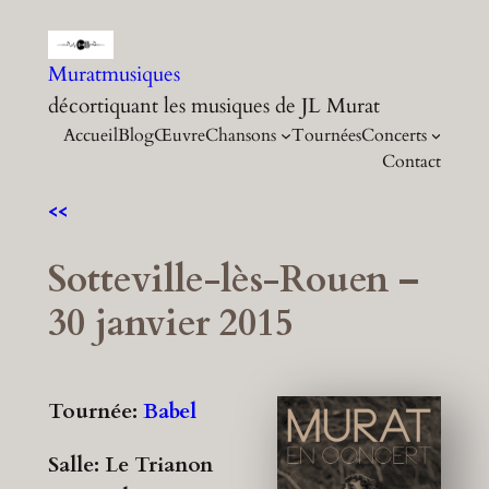
Aller
au
Muratmusiques
contenu
décortiquant les musiques de JL Murat
Accueil
Blog
Œuvre
Chansons
Tournées
Concerts
Contact
<<
Sotteville-lès-Rouen –
30 janvier 2015
Tournée:
Babel
Salle: Le Trianon