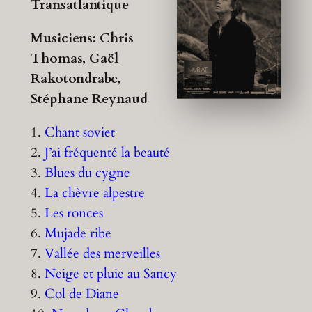
Transatlantique
Musiciens: Chris
Thomas, Gaël
Rakotondrabe,
Stéphane Reynaud
1.
Chant soviet
2.
J’ai fréquenté la beauté
3.
Blues du cygne
4.
La chèvre alpestre
5.
Les ronces
6.
Mujade ribe
7.
Vallée des merveilles
8.
Neige et pluie au Sancy
9.
Col de Diane