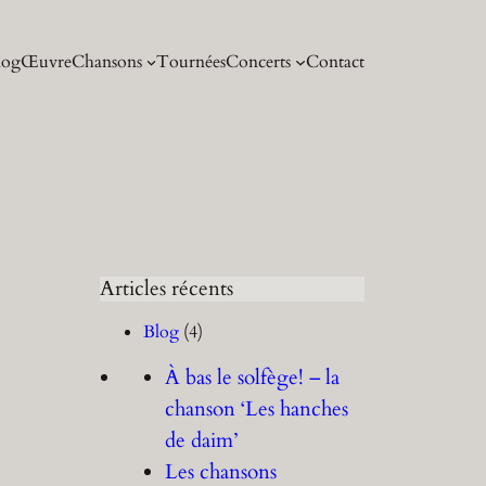
log
Œuvre
Chansons
Tournées
Concerts
Contact
Articles récents
Blog
(4)
À bas le solfège! – la
chanson ‘Les hanches
de daim’
Les chansons