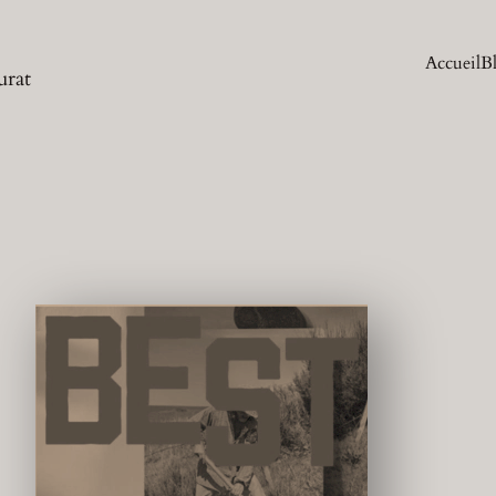
Accueil
B
urat