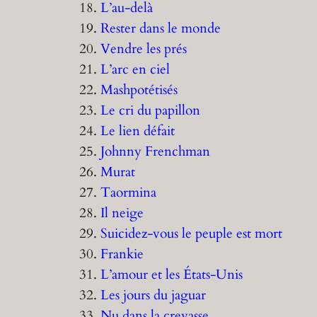
18.
L’au-delà
19.
Rester dans le monde
20.
Vendre les prés
21.
L’arc en ciel
22.
Mashpotétisés
23.
Le cri du papillon
24.
Le lien défait
25.
Johnny Frenchman
26.
Murat
27.
Taormina
28.
Il neige
29.
Suicidez-vous le peuple est mort
30.
Frankie
31.
L’amour et les États-Unis
32.
Les jours du jaguar
33.
Nu dans la crevasse