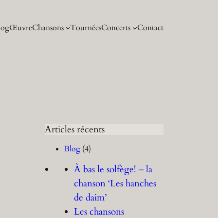
log
Œuvre
Chansons
Tournées
Concerts
Contact
Articles récents
Blog
(4)
À bas le solfège! – la
chanson ‘Les hanches
de daim’
Les chansons