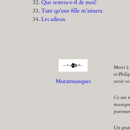
32.
Que restera-t-il de moi?
33.
Tant qu’une fille m’aimera
34.
Les adieux
Merci à 
et Phili
Muratmusiques
avoir co
Ce site 
musique,
purement
Un grand