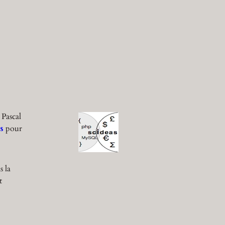
 Pascal
s
pour
s la
t