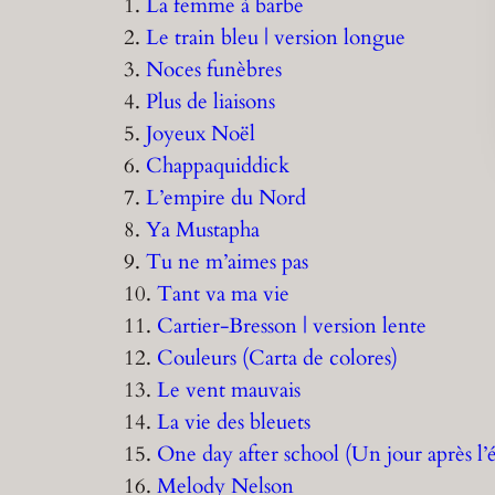
1.
La femme à barbe
2.
Le train bleu | version longue
3.
Noces funèbres
4.
Plus de liaisons
5.
Joyeux Noël
6.
Chappaquiddick
7.
L’empire du Nord
8.
Ya Mustapha
9.
Tu ne m’aimes pas
10.
Tant va ma vie
11.
Cartier-Bresson | version lente
12.
Couleurs (Carta de colores)
13.
Le vent mauvais
14.
La vie des bleuets
15.
One day after school (Un jour après l’
16.
Melody Nelson