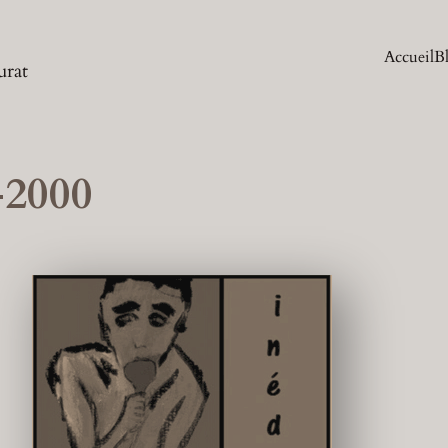
Accueil
B
urat
-2000