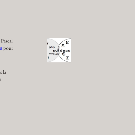
 Pascal
s
pour
s la
t