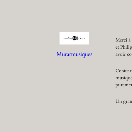
Merci à 
et Phili
Muratmusiques
avoir co
Ce site 
musique,
purement
Un grand