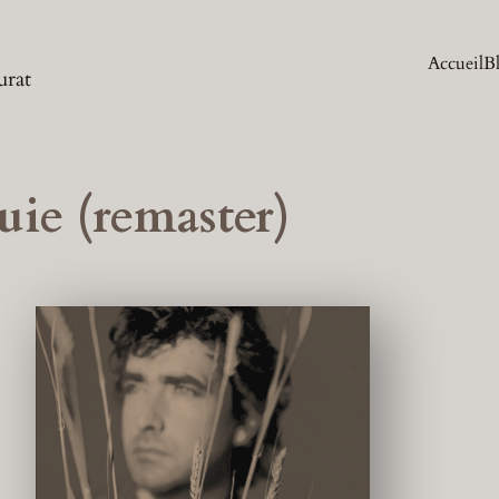
Accueil
B
urat
uie (remaster)