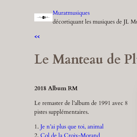
Aller
Muratmusiques
au
décortiquant les musiques de JL M
contenu
<<
Le Manteau de Pl
2018 Album RM
Le remaster de l’album de 1991 avec 8
pistes supplémentaires.
1.
Je n’ai plus que toi, animal
2.
Col de la Croix-Morand