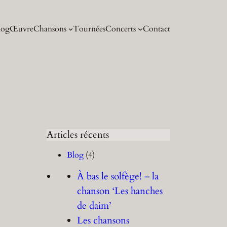
log
Œuvre
Chansons
Tournées
Concerts
Contact
Articles récents
Blog
(4)
À bas le solfège! – la
chanson ‘Les hanches
de daim’
Les chansons