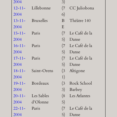
2004
3)
12-11-
Lillebonne
(7
CC Juliobona
2004
6)
13-11-
Bruxelles
B
Théâtre 140
2004
E
15-11-
Paris
(7
Le Café de la
2004
5)
Danse
16-11-
Paris
(7
Le Café de la
2004
5)
Danse
17-11-
Paris
(7
Le Café de la
2004
5)
Danse
18-11-
Saint-Orens
(3
Altigone
2004
1)
19-11-
Bordeaux
(3
Rock School
2004
3)
Barbey
20-11-
Les Sables
(8
Les Atlantes
2004
d’Olonne
5)
22-11-
Paris
(7
Le Café de la
2004
5)
Danse