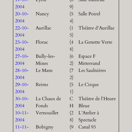
2004
9)
20-10-
Nancy
(5
Salle Poirel
2004
4)
22-10-
Aurillac
(1
Théâtre d’Aurillac
2004
5)
23-10-
Florac
(4
La Genette Verte
2004
8)
27-10-
Bully-les-
(6
Espace F
2004
Mines
2)
Mitterrand
28-10-
Le Mans
(7
Les Saulnières
2004
2)
29-10-
Reims
(5
Le Cirque
2004
1)
30-10-
La Chaux de
C
Théâtre de l’Heure
2004
Fonds
H
Bleue
10-11-
Vernouillet
(2
L’Atelier à
2004
8)
Spectacle
11-11-
Bobigny
(9
Canal 93