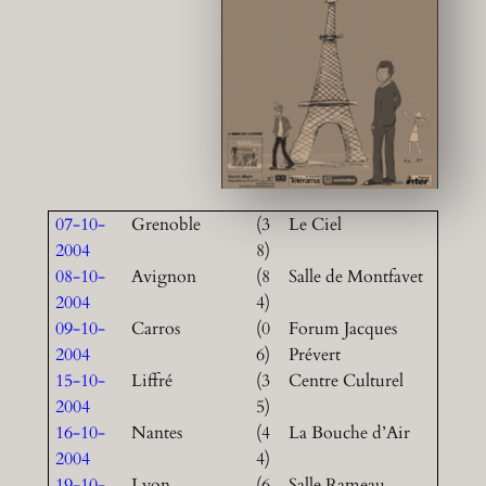
07-10-
Grenoble
(3
Le Ciel
2004
8)
08-10-
Avignon
(8
Salle de Montfavet
2004
4)
09-10-
Carros
(0
Forum Jacques
2004
6)
Prévert
15-10-
Liffré
(3
Centre Culturel
2004
5)
16-10-
Nantes
(4
La Bouche d’Air
2004
4)
19-10-
Lyon
(6
Salle Rameau