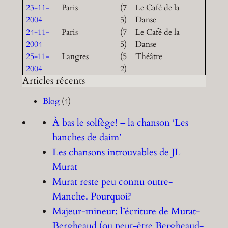
23-11-
Paris
(7
Le Café de la
2004
5)
Danse
24-11-
Paris
(7
Le Café de la
2004
5)
Danse
25-11-
Langres
(5
Théâtre
2004
2)
Articles récents
Blog
(4)
À bas le solfège! – la chanson ‘Les
hanches de daim’
Les chansons introuvables de JL
Murat
Murat reste peu connu outre-
Manche. Pourquoi?
Majeur-mineur: l’écriture de Murat-
Bergheaud (ou peut-être Bergheaud-