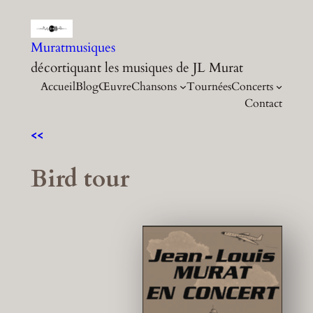
Aller
au
Muratmusiques
contenu
décortiquant les musiques de JL Murat
Accueil
Blog
Œuvre
Chansons
Tournées
Concerts
Contact
<<
Bird tour