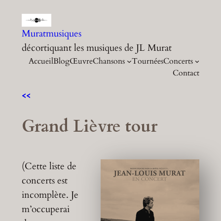
Aller
au
Muratmusiques
contenu
décortiquant les musiques de JL Murat
Accueil
Blog
Œuvre
Chansons
Tournées
Concerts
Contact
<<
Grand Lièvre tour
(Cette liste de
concerts est
incomplète. Je
m’occuperai