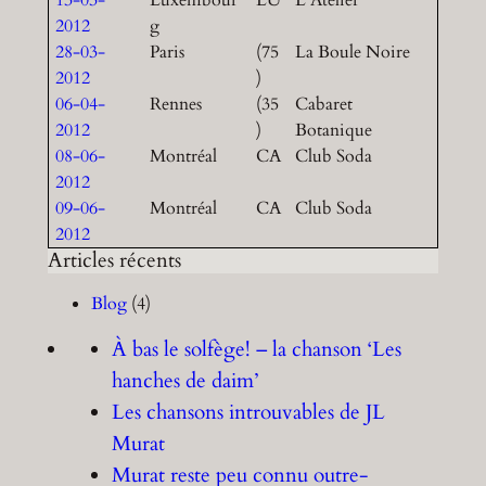
2012
g
28-03-
Paris
(75
La Boule Noire
2012
)
06-04-
Rennes
(35
Cabaret
2012
)
Botanique
08-06-
Montréal
CA
Club Soda
2012
09-06-
Montréal
CA
Club Soda
2012
Articles récents
Blog
(4)
À bas le solfège! – la chanson ‘Les
hanches de daim’
Les chansons introuvables de JL
Murat
Murat reste peu connu outre-