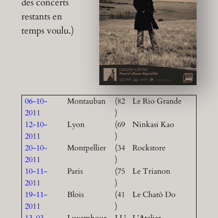
des concerts
restants en
temps voulu.)
06-10-
Montauban
(82
Le Rio Grande
2011
)
12-10-
Lyon
(69
Ninkasi Kao
2011
)
20-10-
Montpellier
(34
Rockstore
2011
)
10-11-
Paris
(75
Le Trianon
2011
)
19-11-
Blois
(41
Le Chatô Do
2011
)
13-03-
Luxembour
LU
L’Atelier