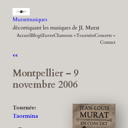
Aller
au
Muratmusiques
contenu
décortiquant les musiques de JL Murat
Accueil
Blog
Œuvre
Chansons
Tournées
Concerts
Contact
<<
Montpellier – 9
novembre 2006
Tournée:
Taormina