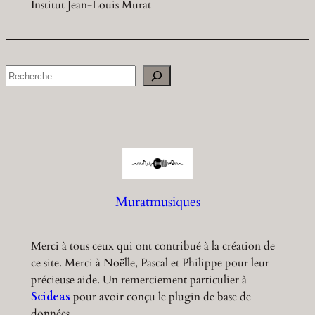
Institut Jean-Louis Murat
S
e
a
r
c
h
Muratmusiques
Merci à tous ceux qui ont contribué à la création de
ce site. Merci à Noëlle, Pascal et Philippe pour leur
précieuse aide. Un remerciement particulier à
Scideas
pour avoir conçu le plugin de base de
données.